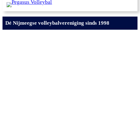
Dé Nijmeegse volleybalvereniging sinds 1998
Welkom bij
Pegasus
Volleybal
Nijmegen – dé