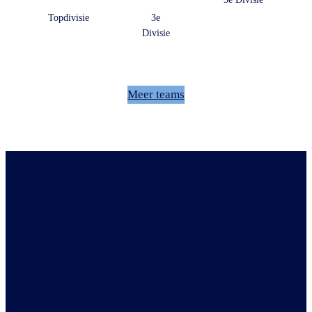
Topdivisie
3e
Divisie
Meer teams