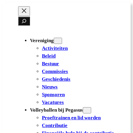
Ga
naar
Zoeken
de
inhoud
Vereniging
Activiteiten
Beleid
Bestuur
Commissies
Geschiedenis
Nieuws
Sponsoren
Vacatures
Volleyballen bij Pegasus
Proeftrainen en lid worden
Contributie